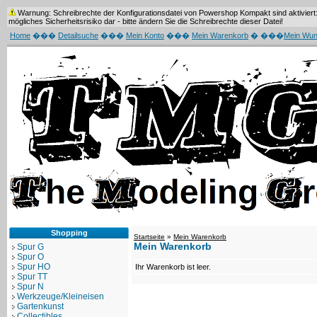
Warnung: Schreibrechte der Konfigurationsdatei von Powershop Kompakt sind aktiviert: 
mögliches Sicherheitsrisiko dar - bitte ändern Sie die Schreibrechte dieser Datei!
Home
���
Detailsuche
���
Mein Konto
���
Mein Warenkorb
� ���
Mein Wun
Shopping
Startseite
»
Mein Warenkorb
Mein Warenkorb
Spur G
Spur O
Spur HO
Ihr Warenkorb ist leer.
Spur TT
Spur N
Werkzeuge/Kleineisen
Gartenkunst
Collectibles