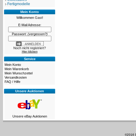
Fertigmodelle
Mein Konto
Willkommen
Gast!
E-Mail Adresse:
Passwort:
(vergessen?)
Noch nicht registriert?
Hier klicken
Service
Mein Konto
Mein Warenkorb
Mein Wunschzettel
Versandkosten
FAQ / Hilfe
Unsere Auktionen
Unsere eBay Auktionen
©2016 D