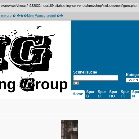
var/www/vhosts/h232032.host189.alfahosting-server.de/html/shop/includes/configure.php. Das 
renkorb
� ���
Mein Wunschzettel
��
Schnellsuche
Katego
Spur
Spur
Spur
Spur
Spu
Home
G
O
HO
TT
N