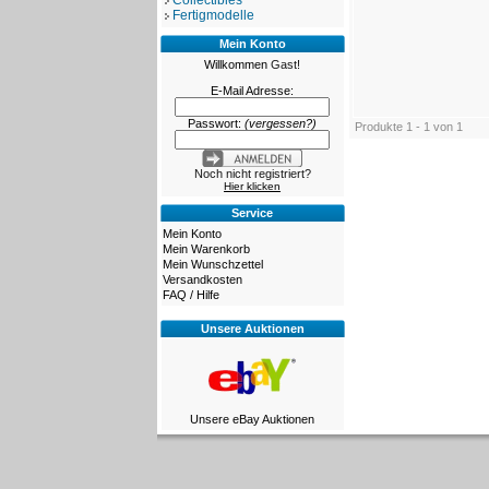
Collectibles
Fertigmodelle
Mein Konto
Willkommen
Gast!
E-Mail Adresse:
Passwort:
(vergessen?)
Produkte 1 - 1 von 1
Noch nicht registriert?
Hier klicken
Service
Mein Konto
Mein Warenkorb
Mein Wunschzettel
Versandkosten
FAQ / Hilfe
Unsere Auktionen
Unsere eBay Auktionen