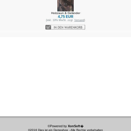
Holzzaun & Geländer
4,75 EUR
(inkl. 19% MwSt. zzgl.
Versand
)
©Powered by
XonSoft
�
©2016 Dies ist ein Demoshop - Alle Rechte vorbehalten