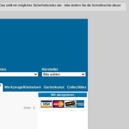
stellt ein mögliches Sicherheitsrisiko dar - bitte ändern Sie die Schreibrechte dieser
rien
Hersteller
r
Werkzeuge/Kleineisen
Gartenkunst
Collectibles
Wir akzeptieren
Seite:
1