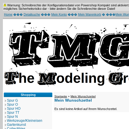
Warnung: Schreibrechte der Konfigurationsdatei von Powershop Kompakt sind aktiviert: 
mögliches Sicherheitsrisiko dar - bitte ändern Sie die Schreibrechte dieser Datei!
Home
���
Detailsuche
���
Mein Konto
���
Mein Warenkorb
� ���
Mein Wun
Shopping
Startseite
»
Mein Wunschzettel
Mein Wunschzettel
Spur G
Spur O
Spur HO
Es sind keine Artikel auf Ihrem Wunschzettel.
Spur TT
Spur N
Werkzeuge/Kleineisen
Gartenkunst
Collectibles