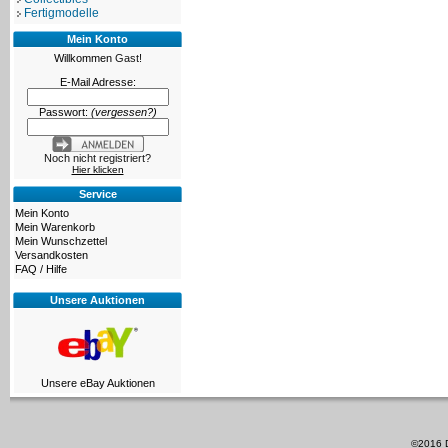
Fertigmodelle
Mein Konto
Willkommen
Gast!
E-Mail Adresse:
Passwort:
(vergessen?)
Noch nicht registriert?
Hier klicken
Service
Mein Konto
Mein Warenkorb
Mein Wunschzettel
Versandkosten
FAQ / Hilfe
Unsere Auktionen
Unsere eBay Auktionen
©2016 D