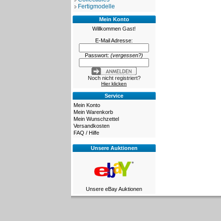
Fertigmodelle
Mein Konto
Willkommen
Gast!
E-Mail Adresse:
Passwort:
(vergessen?)
Noch nicht registriert?
Hier klicken
Service
Mein Konto
Mein Warenkorb
Mein Wunschzettel
Versandkosten
FAQ / Hilfe
Unsere Auktionen
Unsere eBay Auktionen