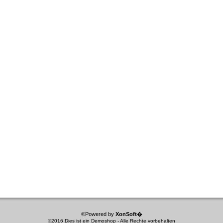
©Powered by
XonSoft
�
©2016 Dies ist ein Demoshop - Alle Rechte vorbehalten