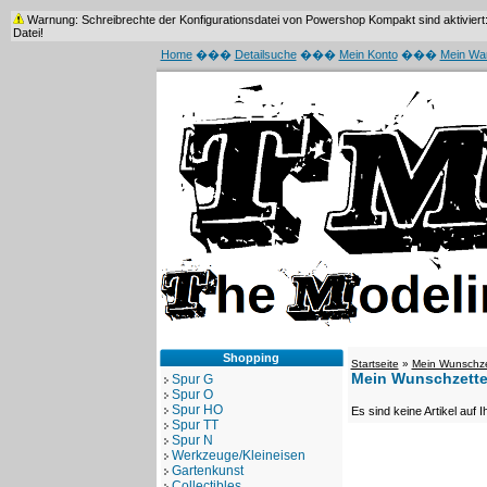
Warnung: Schreibrechte der Konfigurationsdatei von Powershop Kompakt sind aktiviert: /
Datei!
Home
���
Detailsuche
���
Mein Konto
���
Mein Wa
Shopping
Startseite
»
Mein Wunschze
Mein Wunschzette
Spur G
Spur O
Spur HO
Es sind keine Artikel auf
Spur TT
Spur N
Werkzeuge/Kleineisen
Gartenkunst
Collectibles