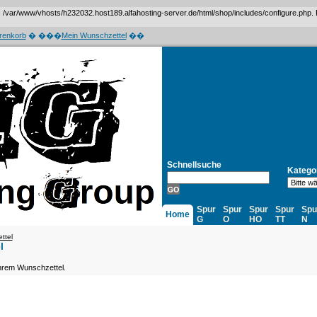
var/www/vhosts/h232032.host189.alfahosting-server.de/html/shop/includes/configure.php. Das 
renkorb
� ���
Mein Wunschzettel
��
Schnellsuche
Katego
Spur
Spur
Spur
Spur
Spu
Home
G
O
HO
TT
N
ttel
l
 Ihrem Wunschzettel.