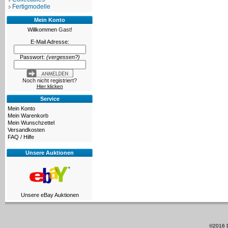
Fertigmodelle
Mein Konto
Willkommen
Gast!
E-Mail Adresse:
Passwort:
(vergessen?)
Noch nicht registriert?
Hier klicken
Service
Mein Konto
Mein Warenkorb
Mein Wunschzettel
Versandkosten
FAQ / Hilfe
Unsere Auktionen
Unsere eBay Auktionen
©2016 D