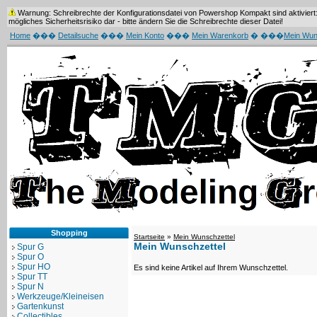
Warnung: Schreibrechte der Konfigurationsdatei von Powershop Kompakt sind aktiviert: 
mögliches Sicherheitsrisiko dar - bitte ändern Sie die Schreibrechte dieser Datei!
Home
���
Detailsuche
���
Mein Konto
���
Mein Warenkorb
� ���
Mein Wun
Shopping
Startseite
»
Mein Wunschzettel
Mein Wunschzettel
Spur G
Spur O
Spur HO
Es sind keine Artikel auf Ihrem Wunschzettel.
Spur TT
Spur N
Werkzeuge/Kleineisen
Gartenkunst
Collectibles