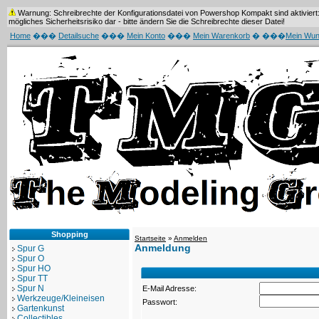
Warnung: Schreibrechte der Konfigurationsdatei von Powershop Kompakt sind aktiviert: 
mögliches Sicherheitsrisiko dar - bitte ändern Sie die Schreibrechte dieser Datei!
Home
���
Detailsuche
���
Mein Konto
���
Mein Warenkorb
� ���
Mein Wun
Shopping
Startseite
»
Anmelden
Anmeldung
Spur G
Spur O
Spur HO
Spur TT
Spur N
E-Mail Adresse:
Werkzeuge/Kleineisen
Passwort:
Gartenkunst
Collectibles