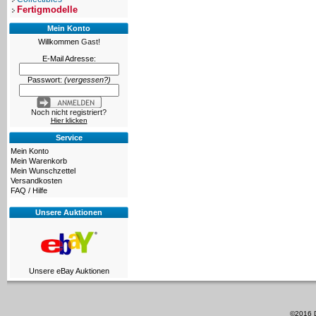
Fertigmodelle
Mein Konto
Willkommen
Gast!
E-Mail Adresse:
Passwort:
(vergessen?)
Noch nicht registriert?
Hier klicken
Service
Mein Konto
Mein Warenkorb
Mein Wunschzettel
Versandkosten
FAQ / Hilfe
Unsere Auktionen
Unsere eBay Auktionen
©2016 D