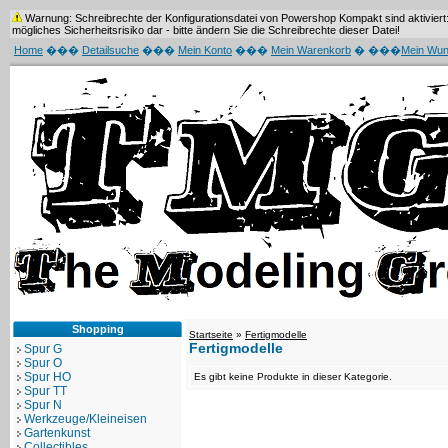
Warnung: Schreibrechte der Konfigurationsdatei von Powershop Kompakt sind aktiviert: 
mögliches Sicherheitsrisiko dar - bitte ändern Sie die Schreibrechte dieser Datei!
Home
���
Detailsuche
���
Mein Konto
���
Mein Warenkorb
� ���
Mein Wun
Shopping
Startseite
»
Fertigmodelle
Fertigmodelle
Spur G
Spur O
Spur HO
Es gibt keine Produkte in dieser Kategorie.
Spur TT
Spur N
Werkzeuge/Kleineisen
Gartenkunst
Collectibles