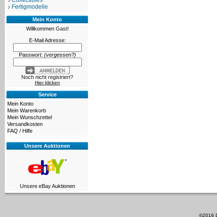
Collectibles
Fertigmodelle
Mein Konto
Willkommen
Gast!
E-Mail Adresse:
Passwort:
(vergessen?)
Noch nicht registriert?
Hier klicken
Service
Mein Konto
Mein Warenkorb
Mein Wunschzettel
Versandkosten
FAQ / Hilfe
Unsere Auktionen
Unsere eBay Auktionen
©2016 D