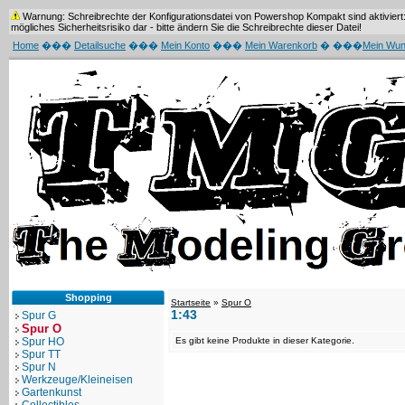
Warnung: Schreibrechte der Konfigurationsdatei von Powershop Kompakt sind aktiviert: 
mögliches Sicherheitsrisiko dar - bitte ändern Sie die Schreibrechte dieser Datei!
Home
���
Detailsuche
���
Mein Konto
���
Mein Warenkorb
� ���
Mein Wun
Shopping
Startseite
»
Spur O
1:43
Spur G
Spur O
Spur HO
Es gibt keine Produkte in dieser Kategorie.
Spur TT
Spur N
Werkzeuge/Kleineisen
Gartenkunst