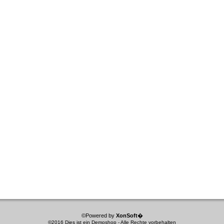
©Powered by
XonSoft
�
©2016 Dies ist ein Demoshop - Alle Rechte vorbehalten