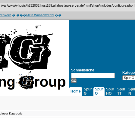
var/www/vhosts/h232032.host189.alfahosting-server.de/html/shop/includes/configure.php. Das 
renkorb
� ���
Mein Wunschzettel
��
Schnellsuche
Katego
Spur
Spur
Spur
Spur
Spu
Home
G
O
HO
TT
N
dieser Kategorie.