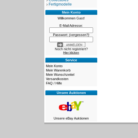
Collectibles
Fertigmodelle
Mein Konto
Willkommen
Gast!
E-Mail Adresse:
Passwort:
(vergessen?)
Noch nicht registriert?
Hier klicken
Service
Mein Konto
Mein Warenkorb
Mein Wunschzettel
Versandkosten
FAQ / Hilfe
Unsere Auktionen
Unsere eBay Auktionen