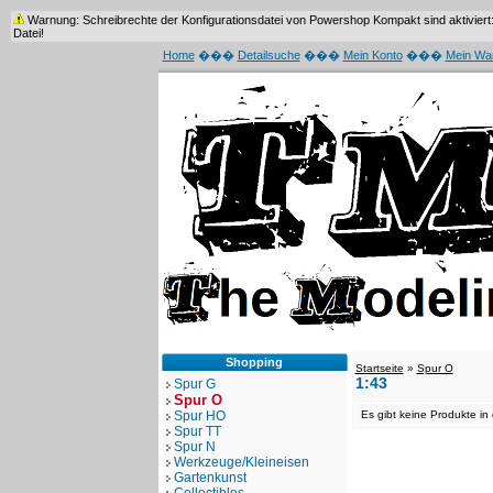
Warnung: Schreibrechte der Konfigurationsdatei von Powershop Kompakt sind aktiviert: /
Datei!
Home
���
Detailsuche
���
Mein Konto
���
Mein Wa
Shopping
Startseite
»
Spur O
1:43
Spur G
Spur O
Spur HO
Es gibt keine Produkte in 
Spur TT
Spur N
Werkzeuge/Kleineisen
Gartenkunst