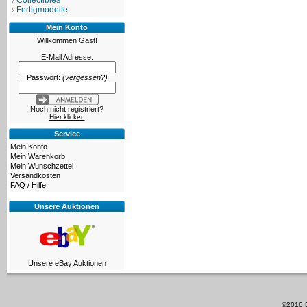
Collectibles
Fertigmodelle
Mein Konto
Willkommen
Gast!
E-Mail Adresse:
Passwort:
(vergessen?)
Noch nicht registriert?
Hier klicken
Service
Mein Konto
Mein Warenkorb
Mein Wunschzettel
Versandkosten
FAQ / Hilfe
Unsere Auktionen
Unsere eBay Auktionen
©2016 D