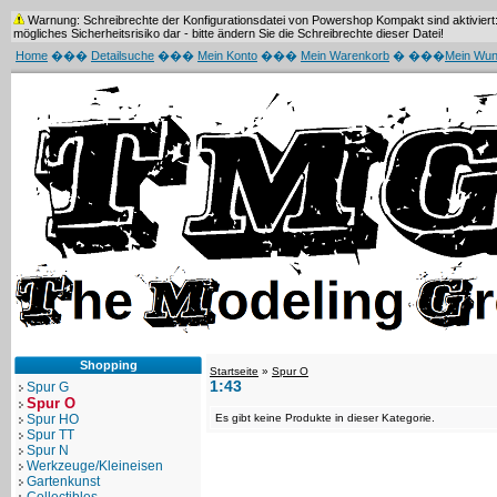
Warnung: Schreibrechte der Konfigurationsdatei von Powershop Kompakt sind aktiviert: 
mögliches Sicherheitsrisiko dar - bitte ändern Sie die Schreibrechte dieser Datei!
Home
���
Detailsuche
���
Mein Konto
���
Mein Warenkorb
� ���
Mein Wun
Shopping
Startseite
»
Spur O
1:43
Spur G
Spur O
Spur HO
Es gibt keine Produkte in dieser Kategorie.
Spur TT
Spur N
Werkzeuge/Kleineisen
Gartenkunst