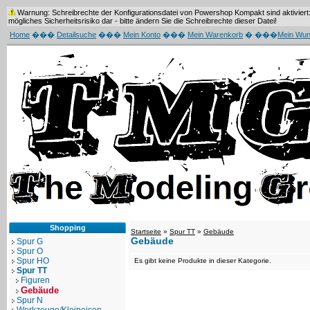
Warnung: Schreibrechte der Konfigurationsdatei von Powershop Kompakt sind aktiviert: 
mögliches Sicherheitsrisiko dar - bitte ändern Sie die Schreibrechte dieser Datei!
Home
���
Detailsuche
���
Mein Konto
���
Mein Warenkorb
� ���
Mein Wun
Shopping
Startseite
»
Spur TT
»
Gebäude
Gebäude
Spur G
Spur O
Spur HO
Es gibt keine Produkte in dieser Kategorie.
Spur TT
Figuren
Gebäude
Spur N