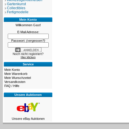
Werkzeuge/Kleineisen
Gartenkunst
Collectibles
Fertigmodelle
Mein Konto
Willkommen
Gast!
E-Mail Adresse:
Passwort:
(vergessen?)
Noch nicht registriert?
Hier klicken
Service
Mein Konto
Mein Warenkorb
Mein Wunschzettel
Versandkosten
FAQ / Hilfe
Unsere Auktionen
Unsere eBay Auktionen