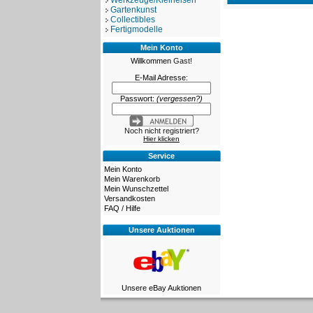
Werkzeuge/Kleineisen
Gartenkunst
Collectibles
Fertigmodelle
Mein Konto
Willkommen
Gast!
E-Mail Adresse:
Passwort:
(vergessen?)
Noch nicht registriert?
Hier klicken
Service
Mein Konto
Mein Warenkorb
Mein Wunschzettel
Versandkosten
FAQ / Hilfe
Unsere Auktionen
Unsere eBay Auktionen