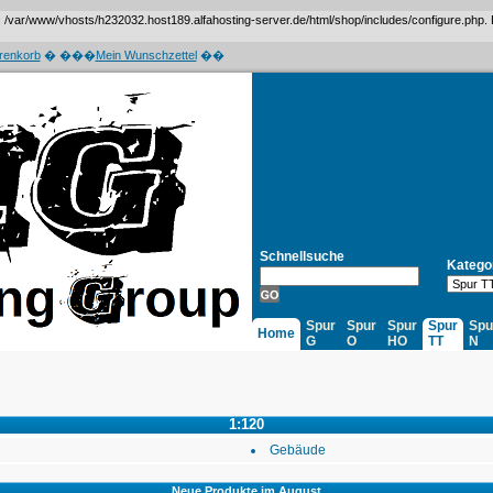
var/www/vhosts/h232032.host189.alfahosting-server.de/html/shop/includes/configure.php. Das 
renkorb
� ���
Mein Wunschzettel
��
Schnellsuche
Katego
Spur
Spur
Spur
Spur
Spu
Home
G
O
HO
TT
N
1:120
Gebäude
Neue Produkte im August