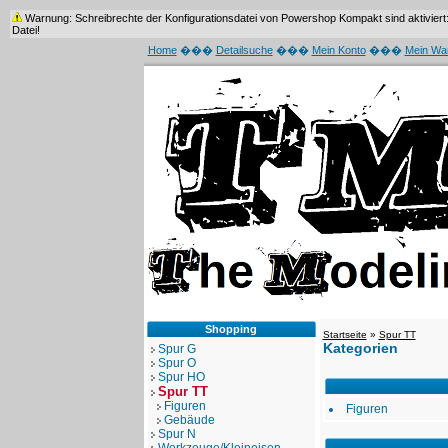
Warnung: Schreibrechte der Konfigurationsdatei von Powershop Kompakt sind aktiviert: /
Datei!
Home
���
Detailsuche
���
Mein Konto
���
Mein Wa
Shopping
Startseite
»
Spur TT
Kategorien
Spur G
Spur O
Spur HO
Spur TT
Figuren
Figuren
Gebäude
Spur N