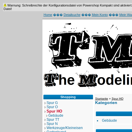
Warnung: Schreibrechte der Konfigurationsdatei von Powershop Kompakt sind aktiviert: /
Datei!
Home
���
Detailsuche
���
Mein Konto
���
Mein Wa
Shopping
Startseite
»
Spur HO
Kategorien
Spur G
Spur O
Spur HO
Gebäude
Spur TT
Gebäude
Spur N
Werkzeuge/Kleineisen