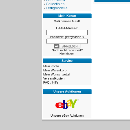
Gartenkunst
Collectibles
Fertigmodelle
Mein Konto
Willkommen
Gast!
E-Mail Adresse:
Passwort:
(vergessen?)
Noch nicht registriert?
Hier klicken
Service
Mein Konto
Mein Warenkorb
Mein Wunschzettel
Versandkosten
FAQ / Hilfe
Unsere Auktionen
Unsere eBay Auktionen