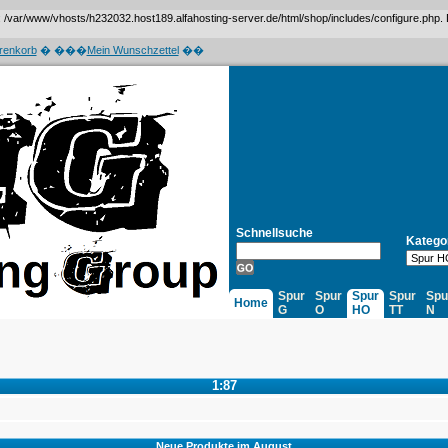
var/www/vhosts/h232032.host189.alfahosting-server.de/html/shop/includes/configure.php. Das 
renkorb
� ���
Mein Wunschzettel
��
Schnellsuche
Katego
Spur
Spur
Spur
Spur
Spu
Home
G
O
HO
TT
N
1:87
Neue Produkte im August