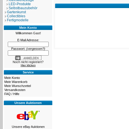
Kleinwerkzeuge
LED-Produkte
Selbstbauzubehör
Gartenkunst
Collectibles
Fertigmodelle
Mein Konto
Willkommen
Gast!
E-Mail Adresse:
Passwort:
(vergessen?)
Noch nicht registriert?
Hier klicken
Service
Mein Konto
Mein Warenkorb
Mein Wunschzettel
Versandkosten
FAQ / Hilfe
Unsere Auktionen
Unsere eBay Auktionen