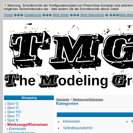
Warnung: Schreibrechte der Konfigurationsdatei von Powershop Kompakt sind aktiviert: 
mögliches Sicherheitsrisiko dar - bitte ändern Sie die Schreibrechte dieser Datei!
Home
���
Detailsuche
���
Mein Konto
���
Mein Warenkorb
� ���
Mein Wun
Shopping
Startseite
»
Werkzeuge/Kleineisen
Kategorien
Spur G
Spur O
Spur HO
Spur TT
Spur N
Kleineisen
Werkzeuge/Kleineisen
Selbstbauzubehör
Kleineisen