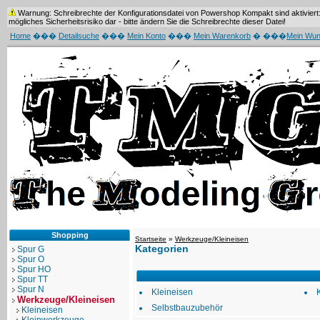
Warnung: Schreibrechte der Konfigurationsdatei von Powershop Kompakt sind aktiviert: 
mögliches Sicherheitsrisiko dar - bitte ändern Sie die Schreibrechte dieser Datei!
Home
���
Detailsuche
���
Mein Konto
���
Mein Warenkorb
� ���
Mein Wun
Shopping
Startseite
»
Werkzeuge/Kleineisen
Kategorien
Spur G
Spur O
Spur HO
Spur TT
Spur N
Kleineisen
Werkzeuge/Kleineisen
Selbstbauzubehör
Kleineisen