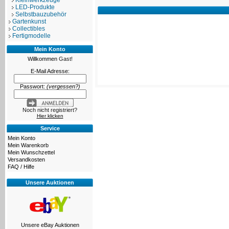
Kleinwerkzeuge
LED-Produkte
Selbstbauzubehör
Gartenkunst
Collectibles
Fertigmodelle
Mein Konto
Willkommen
Gast!
E-Mail Adresse:
Passwort:
(vergessen?)
Noch nicht registriert?
Hier klicken
Service
Mein Konto
Mein Warenkorb
Mein Wunschzettel
Versandkosten
FAQ / Hilfe
Unsere Auktionen
Unsere eBay Auktionen