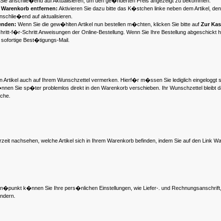
 Sie anschlie�end auf Aktualisieren, um den ge�nderten Preis angezeigt zu bekommen.
 Warenkorb entfernen:
Aktivieren Sie dazu bitte das K�stchen linke neben dem Artikel, 
anschlie�end auf aktualisieren.
enden:
Wenn Sie die gew�hlten Artikel nun bestellen m�chten, klicken Sie bitte auf
Zur Ka
hritt-f�r-Schritt Anweisungen der Online-Bestellung. Wenn Sie Ihre Bestellung abgeschickt h
 sofortige Best�tigungs-Mail.
 Artikel auch auf Ihrem Wunschzettel vermerken. Hierf�r m�ssen Sie lediglich eingeloggt se
nen Sie sp�ter problemlos direkt in den Warenkorb verschieben. Ihr Wunschzettel bleibt d
che.
zeit nachsehen, welche Artikel sich in Ihrem Warenkorb befinden, indem Sie auf den Link
�punkt k�nnen Sie Ihre pers�nlichen Einstellungen, wie Liefer-. und Rechnungsanschrift, 
�ndern.