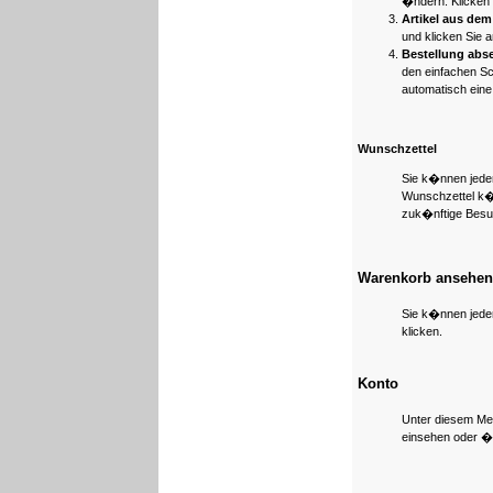
�ndern. Klicken
Artikel aus dem
und klicken Sie 
Bestellung abs
den einfachen Sc
automatisch eine
Wunschzettel
Sie k�nnen jeden
Wunschzettel k�n
zuk�nftige Besu
Warenkorb ansehen
Sie k�nnen jeder
klicken.
Konto
Unter diesem Men
einsehen oder 