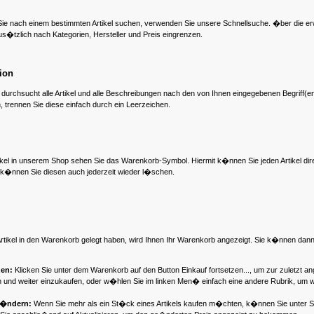
ie nach einem bestimmten Artikel suchen, verwenden Sie unsere Schnellsuche. �ber die e
zus�tzlich nach
Kategorien, Hersteller und Preis eingrenzen.
ion
 durchsucht alle Artikel und alle Beschreibungen nach den von Ihnen eingegebenen Begriff(
, trennen Sie diese einfach durch ein Leerzeichen.
kel in unserem Shop sehen Sie das Warenkorb-Symbol. Hiermit k�nnen Sie jeden Artikel dir
 k�nnen Sie diesen auch jederzeit wieder l�schen.
rtikel in den Warenkorb gelegt haben, wird Ihnen Ihr Warenkorb angezeigt. Sie k�nnen dann
zen:
Klicken Sie unter dem Warenkorb auf den Button Einkauf fortsetzen..., um zur zuletzt an
nd weiter einzukaufen, oder w�hlen Sie im linken Men� einfach eine andere Rubrik, um wei
 �ndern:
Wenn Sie mehr als ein St�ck eines Artikels kaufen m�chten, k�nnen Sie unter 