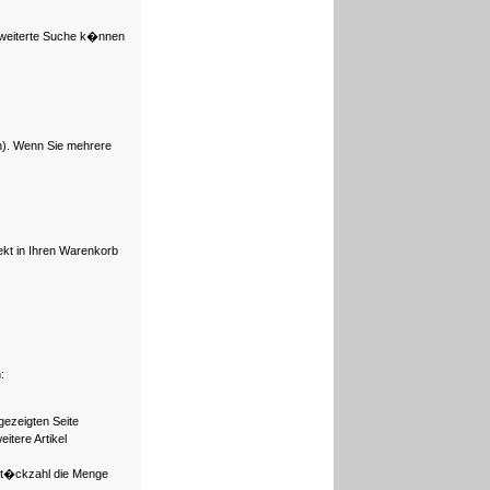
rweiterte Suche k�nnen
en). Wenn Sie mehrere
ekt in Ihren Warenkorb
:
gezeigten Seite
tere Artikel
St�ckzahl die Menge