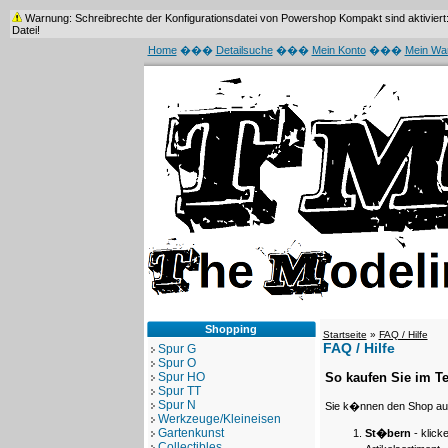
Warnung: Schreibrechte der Konfigurationsdatei von Powershop Kompakt sind aktiviert: /
Datei!
Home
���
Detailsuche
���
Mein Konto
���
Mein Wa
Shopping
Startseite
»
FAQ / Hilfe
FAQ / Hilfe
Spur G
Spur O
Spur HO
So kaufen Sie im Te
Spur TT
Spur N
Sie k�nnen den Shop auf
Werkzeuge/Kleineisen
Gartenkunst
St�bern
- klick
Collectibles