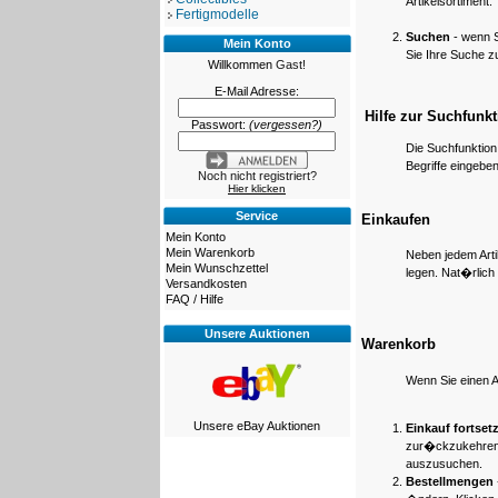
Artikelsortiment.
Fertigmodelle
Suchen
- wenn S
Mein Konto
Sie Ihre Suche 
Willkommen
Gast!
E-Mail Adresse:
Hilfe zur Suchfunkt
Passwort:
(vergessen?)
Die Suchfunktion
Begriffe eingeben
Noch nicht registriert?
Hier klicken
Service
Einkaufen
Mein Konto
Mein Warenkorb
Neben jedem Arti
Mein Wunschzettel
legen. Nat�rlich
Versandkosten
FAQ / Hilfe
Unsere Auktionen
Warenkorb
Wenn Sie einen A
Unsere eBay Auktionen
Einkauf fortset
zur�ckzukehren u
auszusuchen.
Bestellmengen