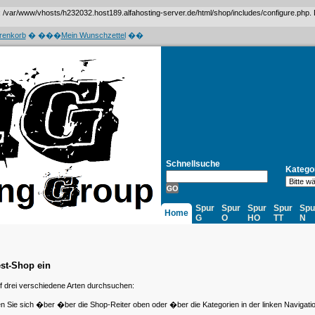
var/www/vhosts/h232032.host189.alfahosting-server.de/html/shop/includes/configure.php. Das 
renkorb
� ���
Mein Wunschzettel
��
Schnellsuche
Katego
Spur
Spur
Spur
Spur
Spu
Home
G
O
HO
TT
N
st-Shop ein
 drei verschiedene Arten durchsuchen:
en Sie sich �ber �ber die Shop-Reiter oben oder �ber die Kategorien in der linken Navigati