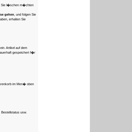
den Sie l�schen m�chten
sse gehen
, und folgen Sie
aben, erhalten Sie
in. Artikel auf dem
auerhaft gespeichert f�r
 Warenkorb im Men� oben
Bestellstatus usw.