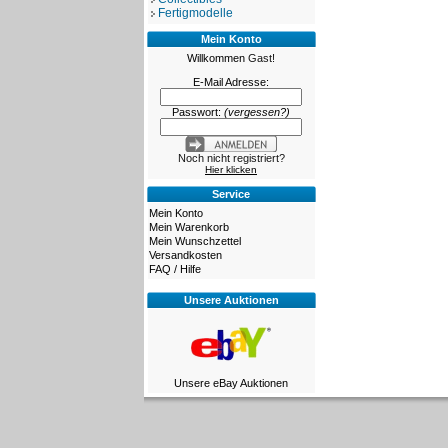
Fertigmodelle
Mein Konto
Willkommen
Gast!
E-Mail Adresse:
Passwort:
(vergessen?)
Noch nicht registriert?
Hier klicken
Service
Mein Konto
Mein Warenkorb
Mein Wunschzettel
Versandkosten
FAQ / Hilfe
Unsere Auktionen
Unsere eBay Auktionen