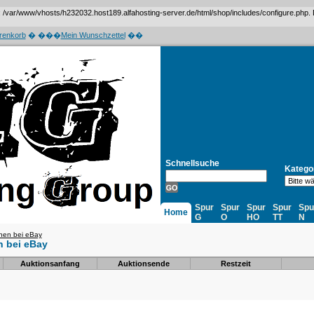
var/www/vhosts/h232032.host189.alfahosting-server.de/html/shop/includes/configure.php. Das 
renkorb
� ���
Mein Wunschzettel
��
Schnellsuche
Katego
Spur
Spur
Spur
Spur
Spu
Home
G
O
HO
TT
N
onen bei eBay
n bei eBay
Auktionsanfang
Auktionsende
Restzeit