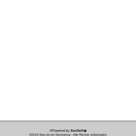
©Powered by
XonSoft
�
©2016 Dies ist ein Demoshop - Alle Rechte vorbehalten