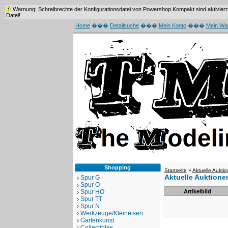
Warnung: Schreibrechte der Konfigurationsdatei von Powershop Kompakt sind aktiviert: /
Datei!
Home
���
Detailsuche
���
Mein Konto
���
Mein Wa
Shopping
Startseite
»
Aktuelle Aukti
Aktuelle Auktione
Spur G
Spur O
Spur HO
Artikelbild
Spur TT
Spur N
Werkzeuge/Kleineisen
Gartenkunst
Collectibles