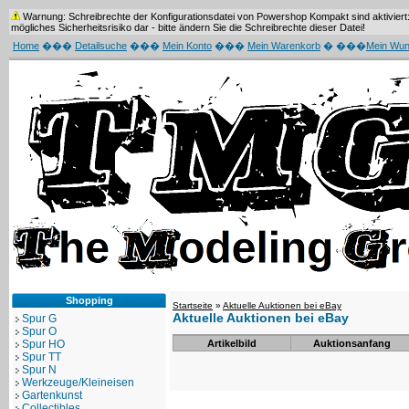
Warnung: Schreibrechte der Konfigurationsdatei von Powershop Kompakt sind aktiviert: 
mögliches Sicherheitsrisiko dar - bitte ändern Sie die Schreibrechte dieser Datei!
Home
���
Detailsuche
���
Mein Konto
���
Mein Warenkorb
� ���
Mein Wun
Shopping
Startseite
»
Aktuelle Auktionen bei eBay
Aktuelle Auktionen bei eBay
Spur G
Spur O
Spur HO
Artikelbild
Auktionsanfang
Spur TT
Spur N
Werkzeuge/Kleineisen
Gartenkunst
Collectibles