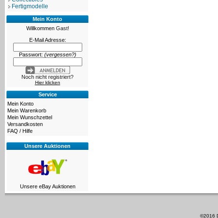
Fertigmodelle
Mein Konto
Willkommen
Gast!
E-Mail Adresse:
Passwort:
(vergessen?)
Noch nicht registriert?
Hier klicken
Service
Mein Konto
Mein Warenkorb
Mein Wunschzettel
Versandkosten
FAQ / Hilfe
Unsere Auktionen
Unsere eBay Auktionen
©2016 D