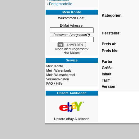
Fertigmodelle
Mein Konto
Kategorien:
Willkommen
Gast!
E-Mail Adresse:
Hersteller:
Passwort:
(vergessen?)
Preis ab:
Noch nicht registriert?
Preis bis:
Hier klicken
Service
Farbe
Mein Konto
Größe
Mein Warenkorb
Inhalt
Mein Wunschzettel
Versandkosten
Tarif
FAQ / Hilfe
Version
Unsere Auktionen
Unsere eBay Auktionen