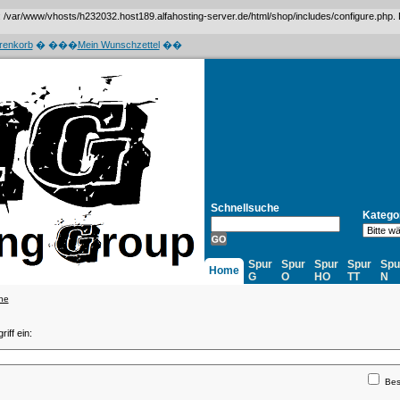
var/www/vhosts/h232032.host189.alfahosting-server.de/html/shop/includes/configure.php. Das 
renkorb
� ���
Mein Wunschzettel
��
Schnellsuche
Katego
Spur
Spur
Spur
Spur
Spu
Home
G
O
HO
TT
N
he
iff ein:
Bes