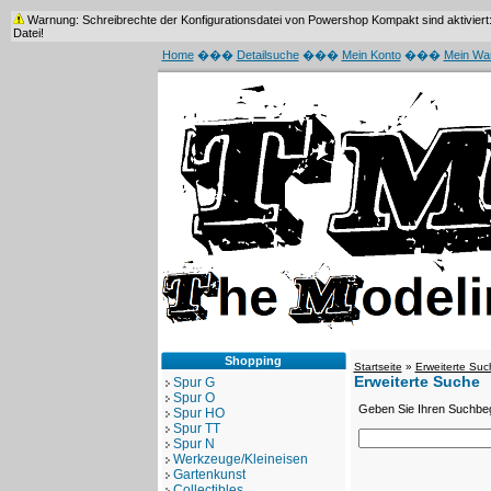
Warnung: Schreibrechte der Konfigurationsdatei von Powershop Kompakt sind aktiviert: /
Datei!
Home
���
Detailsuche
���
Mein Konto
���
Mein Wa
Shopping
Startseite
»
Erweiterte Suc
Erweiterte Suche
Spur G
Spur O
Geben Sie Ihren Suchbegr
Spur HO
Spur TT
Spur N
Werkzeuge/Kleineisen
Gartenkunst
Collectibles