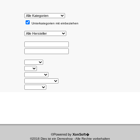
Unterkategorien mit einbeziehen
©Powered by
XonSoft
�
©2016 Dies ist ein Demoshop - Alle Rechte vorbehalten