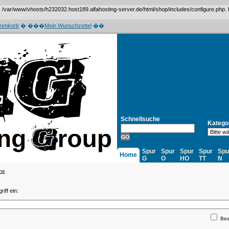
var/www/vhosts/h232032.host189.alfahosting-server.de/html/shop/includes/configure.php. Das 
renkorb
� ���
Mein Wunschzettel
��
Schnellsuche
Katego
Spur
Spur
Spur
Spur
Spu
Home
G
O
HO
TT
N
he
iff ein:
Bes