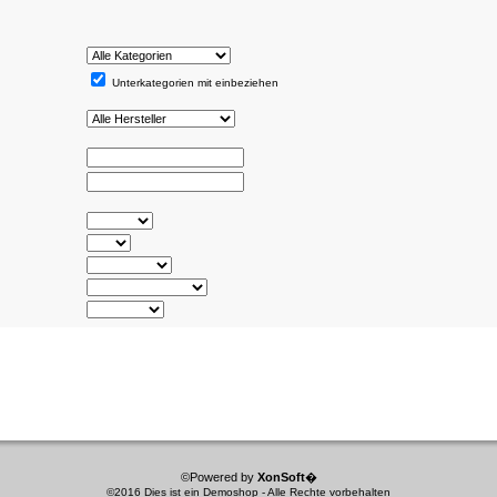
Unterkategorien mit einbeziehen
©Powered by
XonSoft
�
©2016 Dies ist ein Demoshop - Alle Rechte vorbehalten