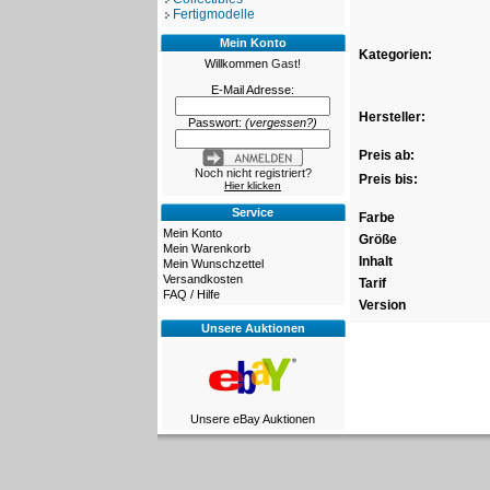
Fertigmodelle
Mein Konto
Kategorien:
Willkommen
Gast!
E-Mail Adresse:
Hersteller:
Passwort:
(vergessen?)
Preis ab:
Noch nicht registriert?
Preis bis:
Hier klicken
Service
Farbe
Mein Konto
Größe
Mein Warenkorb
Inhalt
Mein Wunschzettel
Versandkosten
Tarif
FAQ / Hilfe
Version
Unsere Auktionen
Unsere eBay Auktionen