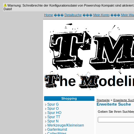
Warnung: Schreibrechte der Konfigurationsdatei von Powershop Kompakt sind aktiviert: /
Datei!
Home
���
Detailsuche
���
Mein Konto
���
Mein Wa
Shopping
Startseite
»
Erweiterte Suc
Erweiterte Suche
Spur G
Spur O
Geben Sie Ihren Suchbegr
Spur HO
Spur TT
Spur N
Werkzeuge/Kleineisen
Gartenkunst
Collectibles