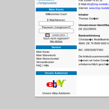
Fax 03586-78 81 32
Fertigmodelle
E-Mail
info@tmg-modelle.
Internet:
www.tmg-modell
Mein Konto
Willkommen
Gast!
Inhaber
Thomas Gei�ler
E-Mail Adresse:
Umsatzsteuer-Identifi
Passwort:
(vergessen?)
DE 252238593
Bankverbindung
Noch nicht registriert?
Christian�s Modellbahnb
Hier klicken
IBAN: DE 79 8508 0000 0
Service
BIC: DRESDEFF850
Mein Konto
Mein Warenkorb
Die Artikelzusammenstellu
Mein Wunschzettel
k�nnen wir keine Gew�hr
Versandkosten
urheberrechtlich gesch�t
FAQ / Hilfe
Unsere Auktionen
Unsere eBay Auktionen