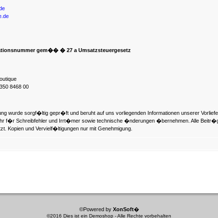
de
e.de
kationsnummer gem�� � 27 a Umsatzsteuergesetz
outique
350 8468 00
ng wurde sorgf�ltig gepr�ft und beruht auf uns vorliegenden Informationen unserer Vorlief
 f�r Schreibfehler und Irrt�mer sowie technische �nderungen �bernehmen. Alle Beitr�g
zt. Kopien und Vervielf�ltigungen nur mit Genehmigung.
©Powered by
XonSoft
�
©2016 Dies ist ein Demoshop - Alle Rechte vorbehalten