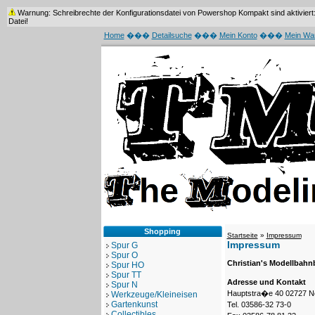
Warnung: Schreibrechte der Konfigurationsdatei von Powershop Kompakt sind aktiviert: /
Datei!
Home
���
Detailsuche
���
Mein Konto
���
Mein Wa
Shopping
Startseite
»
Impressum
Impressum
Spur G
Spur O
Christian's Modellbahn
Spur HO
Spur TT
Adresse und Kontakt
Spur N
Hauptstra�e 40 02727 N
Werkzeuge/Kleineisen
Gartenkunst
Tel. 03586-32 73-0
Collectibles