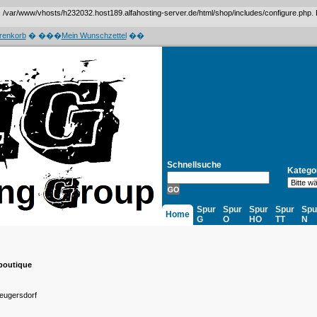
var/www/vhosts/h232032.host189.alfahosting-server.de/html/shop/includes/configure.php. Das 
renkorb
� ���
Mein Wunschzettel
��
Schnellsuche
Katego
Spur
Spur
Spur
Spur
Spu
Home
G
O
HO
TT
N
boutique
eugersdorf